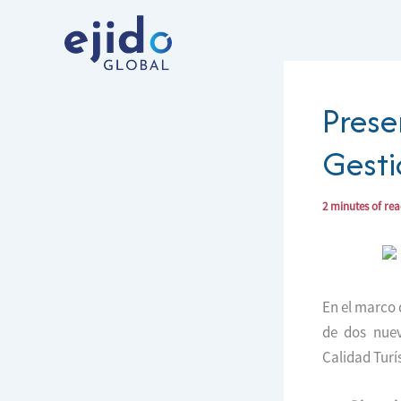
Ir
al
contenido
Prese
Gesti
2 minutes of re
En el marco 
de dos nuev
Calidad Turí