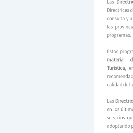
Las
Directr
Directrices 
consulta y a
las provinc
programas.
Estos prog
materia d
Turística,
en
recomendaci
calidad de la
Las
Directri
en los últim
servicios qu
adoptando pa