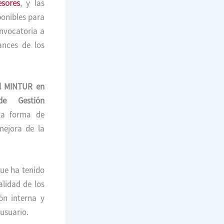
esores
, y las
ponibles para
onvocatoria a
ances de los
el MINTUR en
de Gestión
la forma de
mejora de la
que ha tenido
alidad de los
ión interna y
usuario.