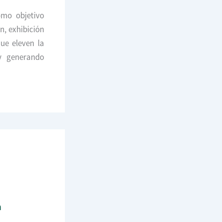
omo objetivo
n, exhibición
ue eleven la
 y generando
n