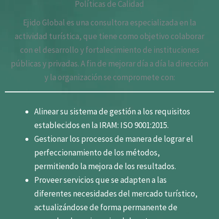
Políticas de Calidad
Ejido Global es una consultora especializada en la
actividad turística, que tiene como objetivo colaborar
con el desarrollo y fortalecimiento de instituciones
públicas y privadas. A fin de mejorar día a día la dirección
y la organización se compromete con:
Alinear su sistema de gestión a los requisitos
establecidos en la IRAM: ISO 9001:2015.
Gestionar los procesos de manera de lograr el
perfeccionamiento de los métodos,
permitiendo la mejora de los resultados.
Proveer servicios que se adapten a las
diferentes necesidades del mercado turístico,
actualizándose de forma permanente de