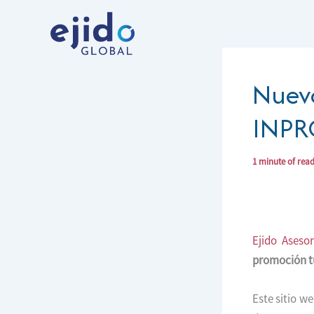
Ir
al
contenido
Nuevo
INPR
1 minute of rea
Ejido Aseso
promoción tu
Este sitio w