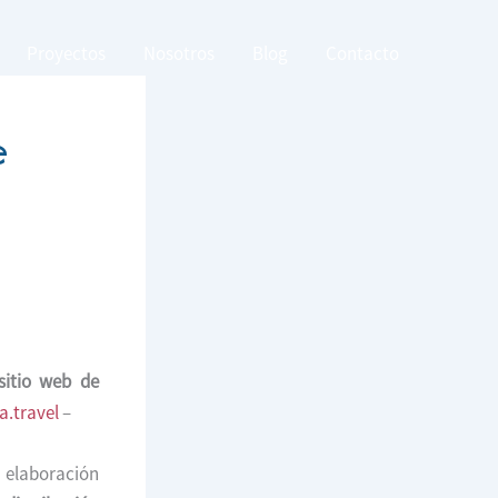
Proyectos
Nosotros
Blog
Contacto
e
sitio web de
.travel
–
a elaboración