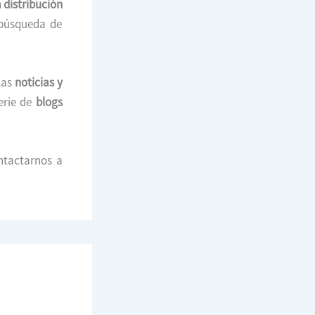
 distribución
 búsqueda de
las
noticias y
erie de
blogs
ntactarnos a