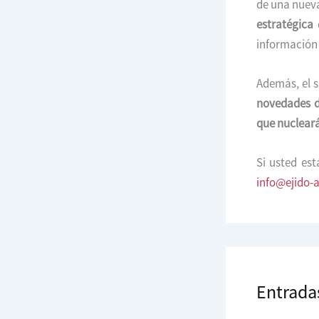
de una nueva
estratégica
d
información e
Además, el s
novedades 
que nuclearán
Si usted es
info@ejido-
Entrada