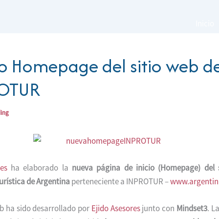
Inicio
 Homepage del sitio web d
OTUR
ding
res
ha elaborado la
nueva página de inicio (Homepage) del 
rística de Argentina
perteneciente a INPROTUR –
www.argentina
eb ha sido desarrollado por
Ejido Asesores
junto con
Mindset3
. L