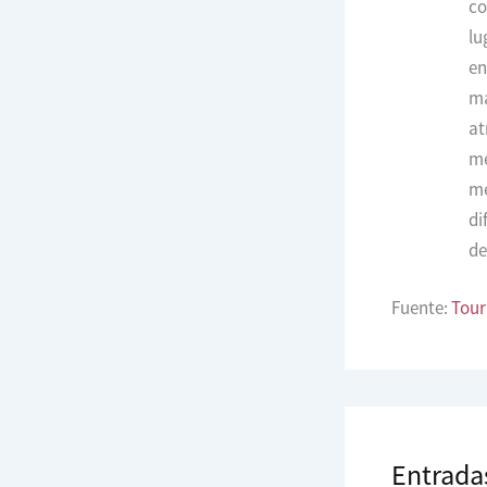
co
lu
en
ma
at
me
me
di
de
Fuente:
Tour
Entrada