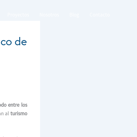
Proyectos
Nosotros
Blog
Contacto
ico de
odo entre los
an al
turismo