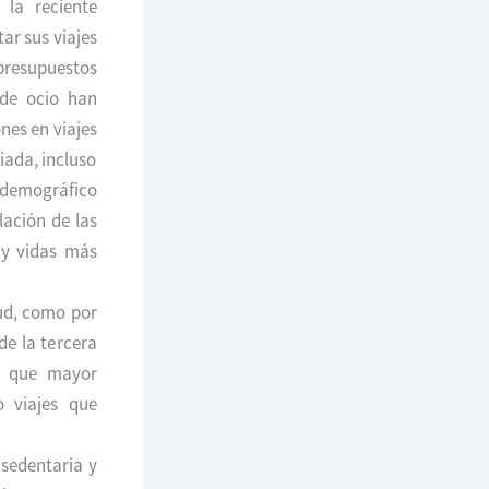
la reciente
ar sus viajes
 presupuestos
 de ocio han
ones en viajes
iada, incluso
 demográfico
lación de las
 y vidas más
ud, como por
e la tercera
o que mayor
 viajes que
sedentaria y