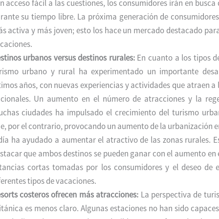
n acceso fácil a las cuestiones, los consumidores irán en busca
rante su tiempo libre. La próxima generación de consumidores 
s activa y más joven; esto los hace un mercado destacado para
caciones.
stinos urbanos versus destinos rurales:
En cuanto a los tipos de
rismo urbano y rural ha experimentado un importante desar
timos años, con nuevas experiencias y actividades que atraen a l
cionales. Un aumento en el número de atracciones y la reg
chas ciudades ha impulsado el crecimiento del turismo urba
e, por el contrario, provocando un aumento de la urbanización e
día ha ayudado a aumentar el atractivo de las zonas rurales. 
stacar que ambos destinos se pueden ganar con el aumento en 
tancias cortas tomadas por los consumidores y el deseo de 
ferentes tipos de vacaciones.
sorts costeros ofrecen más atracciones:
La perspectiva de turi
itánica es menos claro. Algunas estaciones no han sido capace