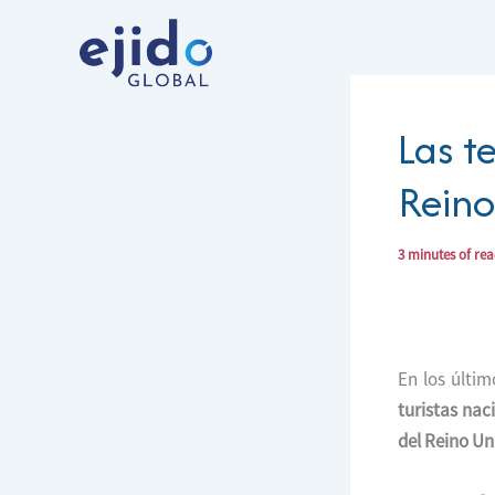
Ir
al
contenido
Las t
Reino
3 minutes of re
En los últi
turistas nac
del Reino Un