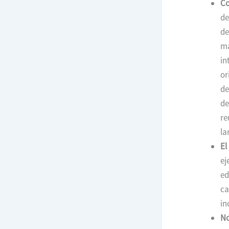
Co
de
de
má
in
or
de
de
re
la
El
ej
ed
ca
in
No