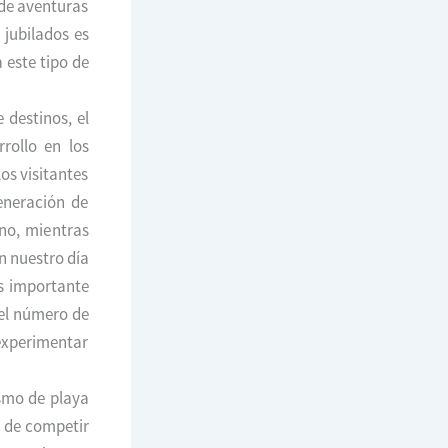
 de aventuras
jubilados es
 este tipo de
 destinos, el
rollo en los
os visitantes
eneración de
no, mientras
n nuestro día
Es importante
el número de
experimentar
smo de playa
s de competir