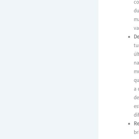
co
du
má
va
De
tu
úl
na
mu
qu
a 
de
es
di
Re
br