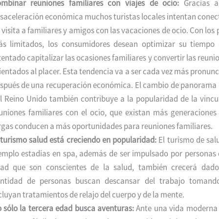
mbinar reuniones familiares con viajes de ocio:
Gracias a 
saceleración económica muchos turistas locales intentan conect
 visita a familiares y amigos con las vacaciones de ocio. Con los
s limitados, los consumidores desean optimizar su tiempo
tentado capitalizar las ocasiones familiares y convertir las reuni
ientados al placer. Esta tendencia va a ser cada vez más pronunc
spués de una recuperación económica. El cambio de panorama
l Reino Unido también contribuye a la popularidad de la vincu
uniones familiares con el ocio, que existan más generaciones
rgas conducen a más oportunidades para reuniones familiares.
 turismo salud está creciendo en popularidad:
El turismo de sal
emplo estadías en spa, además de ser impulsado por personas d
ad que son conscientes de la salud, también crecerá dad
ntidad de personas buscan descansar del trabajo tomando
cluyan tratamientos de relajo del cuerpo y de la mente.
 sólo la tercera edad busca aventuras:
Ante una vida moderna 