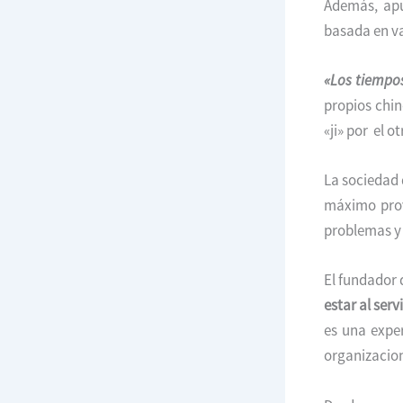
Además, apu
basada en va
«Los tiempos
propios chin
«ji» por el 
La sociedad 
máximo prov
problemas y 
El fundador 
estar al serv
es una expe
organizacion