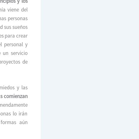
incipios y los
ía viene del
chas personas
ad sus sueños
es para crear
l personal y
 un servicio
proyectos de
miedos y las
as comienzan
remendamente
onas lo irán
 formas aún