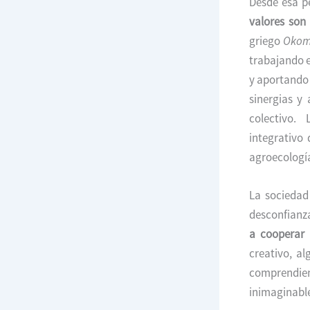
Desde esa p
valores son
griego
Okom
trabajando e
y aportando 
sinergias y
colectivo. 
integrativo
agroecologí
La sociedad
desconfianza
a cooperar 
creativo, a
comprendie
inimaginable