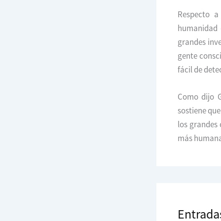
Respecto a 
humanidad c
grandes inve
gente consci
fácil de dete
Como dijo 
sostiene que
los grandes 
más humana y
Entrada