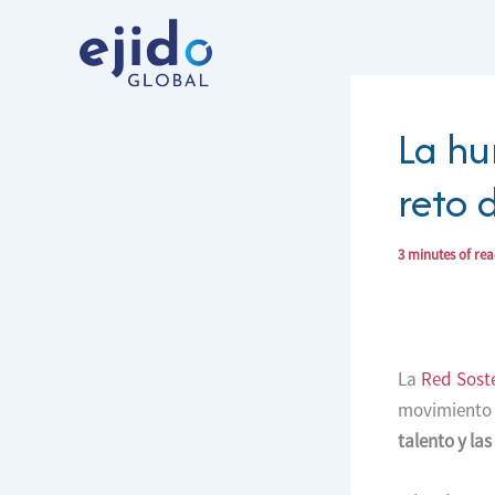
Ir
al
contenido
La hu
reto 
3 minutes of re
La
Red Soste
movimiento
talento y la