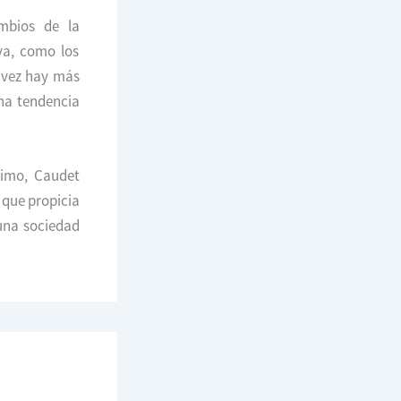
ambios de la
va, como los
a vez hay más
una tendencia
timo, Caudet
 que propicia
 una sociedad