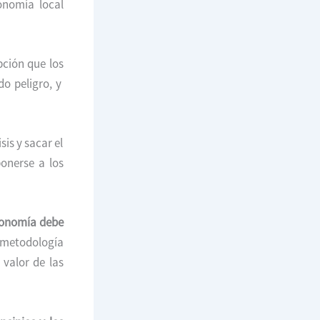
onomía local
pción que los
do peligro, y
is y sacar el
onerse a los
onomía debe
 metodología
valor de las