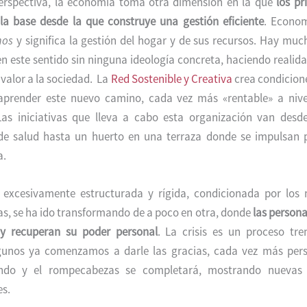
erspectiva, la economía toma otra dimensión en la que
los pr
 la base desde la que construye una gestión eficiente
. Econom
os
y significa la gestión del hogar y de sus recursos. Hay mu
n este sentido sin ninguna ideología concreta, haciendo realid
valor a la sociedad. La
Red Sostenible y Creativa
crea condicion
 aprender este nuevo camino, cada vez más «rentable» a nive
Las iniciativas que lleva a cabo esta organización van desde
 de salud hasta un huerto en una terraza donde se impulsan 
a.
 excesivamente estructurada y rígida, condicionada por los 
s, se ha ido transformando de a poco en otra, donde
las person
y recuperan su poder personal
. La crisis es un proceso t
lgunos ya comenzamos a darle las gracias, cada vez más pers
ndo y el rompecabezas se completará, mostrando nuevas
s.