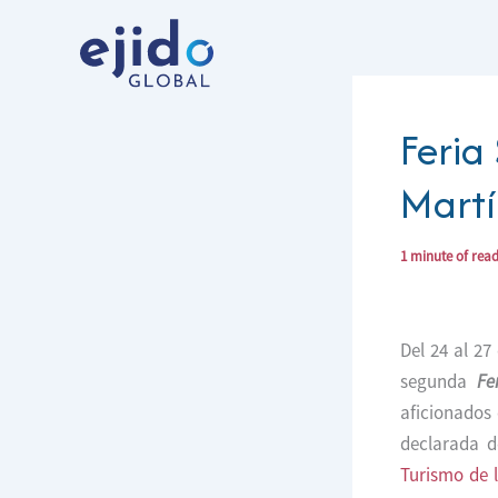
Ir
al
contenido
Feria
Martí
1 minute of rea
Del 24 al 27
segunda
Fe
aficionados 
declarada d
Turismo de 