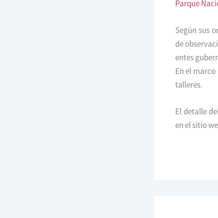
Parque Naci
Según sus or
de observaci
entes gubern
En el marco 
talleres.
El detalle d
en el sitio w