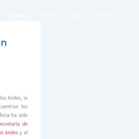
Proyectos
Nosotros
Blog
Contacto
an
los Andes, la
cuentran los
feria ha sido
ecretaría de
os Andes
y el