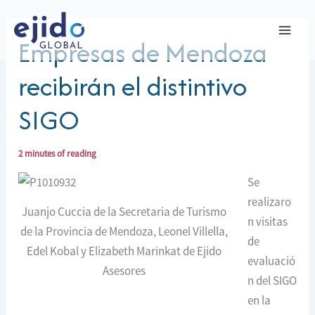
Ir
al
Empresas de Mendoza
contenido
recibirán el distintivo
SIGO
2 minutes of reading
Se
realizaro
Juanjo Cuccia de la Secretaria de Turismo
n visitas
de la Provincia de Mendoza, Leonel Villella,
de
Edel Kobal y Elizabeth Marinkat de Ejido
evaluació
Asesores
n del SIGO
en la