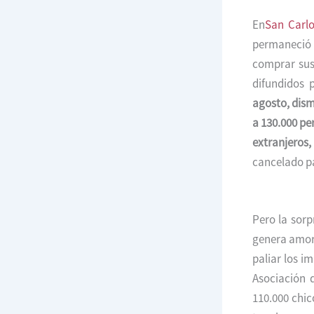
En
San Carl
permaneció 
comprar sus
difundidos 
agosto, dism
a 130.000 pe
extranjeros,
cancelado pa
Pero la sorp
genera amore
paliar los i
Asociación 
110.000 chic