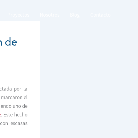
Proyectos
Nosotros
Blog
Contacto
n de
ctada por la
as marcaron el
siendo uno de
e
. Este hecho
 con escasas