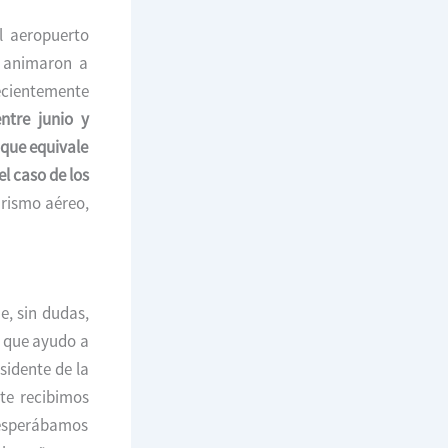
l aeropuerto
e animaron a
ecientemente
entre junio y
 que equivale
el caso de los
urismo aéreo,
e, sin dudas,
o que ayudo a
sidente de la
te recibimos
e esperábamos