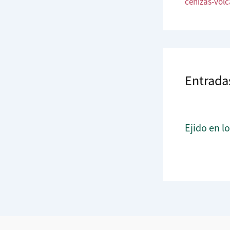
cenizas-volc
Entrada
Ejido en l