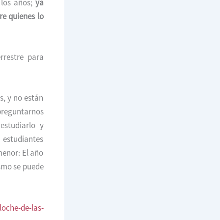
los años;
ya
re quienes lo
rrestre para
s, y no están
preguntarnos
estudiarlo y
 estudiantes
menor: El año
ismo se puede
oche-de-las-