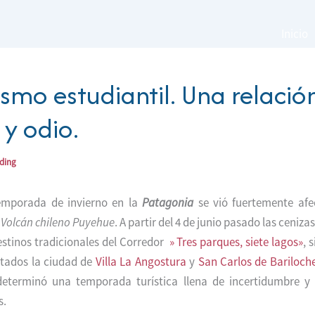
Inicio
rismo estudiantil. Una relació
y odio.
ading
emporada de invierno en la
Patagonia
se vió fuertemente afe
l
Volcán chileno Puyehue
. A partir del 4 de junio pasado las ceniz
estinos tradicionales del Corredor
» Tres parques, siete lagos»
, 
ctados la ciudad de
Villa La Angostura
y
San Carlos de Bariloch
determinó una temporada turística llena de incertidumbre y
s.