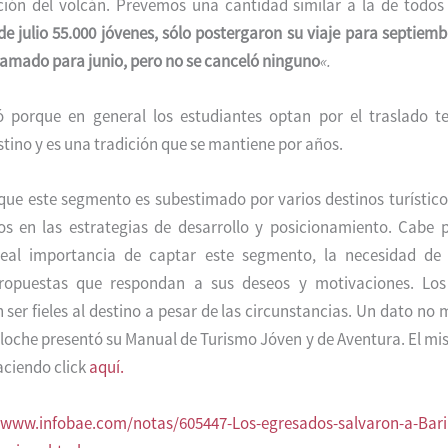
ción del volcán. Prevemos una cantidad similar a la de todos 
de julio 55.000 jóvenes, sólo postergaron su viaje para septiemb
amado para junio, pero no se canceló ninguno
«.
ó porque en general los estudiantes optan por el traslado te
estino y es una tradición que se mantiene por años.
 que este segmento es subestimado por varios destinos turístico
s en las estrategias de desarrollo y posicionamiento. Cabe 
real importancia de captar este segmento, la necesidad de 
propuestas que respondan a sus deseos y motivaciones. Los
ser fieles al destino a pesar de las circunstancias. Un dato no 
loche presentó su Manual de Turismo Jóven y de Aventura. El m
ciendo click
aquí.
www.infobae.com/notas/605447-Los-egresados-salvaron-a-Baril