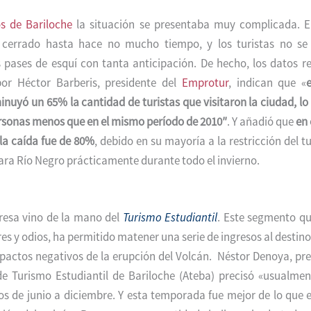
os de Bariloche
la situación se presentaba muy complicada. E
cerrado hasta hace no mucho tiempo, y los turistas no s
 pases de esquí con tanta anticipación. De hecho, los datos r
por
Héctor Barberis, presidente del
Emprotur
, indican que «
inuyó un 65% la cantidad de turistas que visitaron la ciudad, lo
rsonas menos que en el mismo período de 2010″
. Y añadió que
en 
 la caída fue de 80%
, debido en su mayoría a la restricción del t
ra Río Negro prácticamente durante todo el invierno.
resa vino de la mano del
Turismo Estudiantil
. Este segmento qu
s y odios, ha permitido matener una serie de ingresos al destin
mpactos negativos de la erupción del Volcán. Néstor Denoya, pre
de Turismo Estudiantil de Bariloche (Ateba) precisó «usualmen
os de junio a diciembre. Y esta temporada fue mejor de lo qu