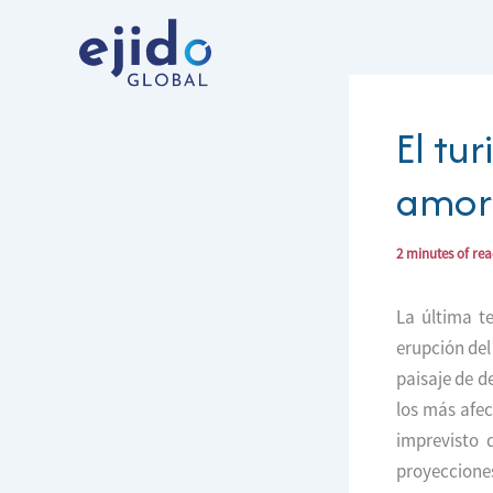
Ir
al
contenido
El tu
amor 
2 minutes of re
La última t
erupción de
paisaje de d
los más afe
imprevisto 
proyeccione