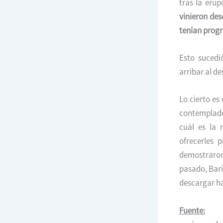
tras la erup
vinieron des
tenían progr
Esto sucedi
arribar al d
Lo cierto es
contemplado
cuál es la 
ofrecerles 
demostraron 
pasado, Bari
descargar ha
Fuente: