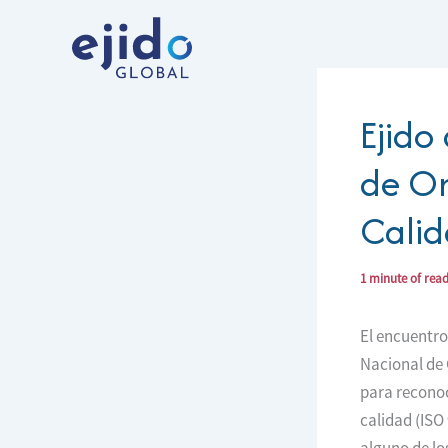
Ir
al
contenido
Ejido
de Or
Calid
1 minute of rea
El encuentro
Nacional de G
para reconoc
calidad (ISO
alguno de lo