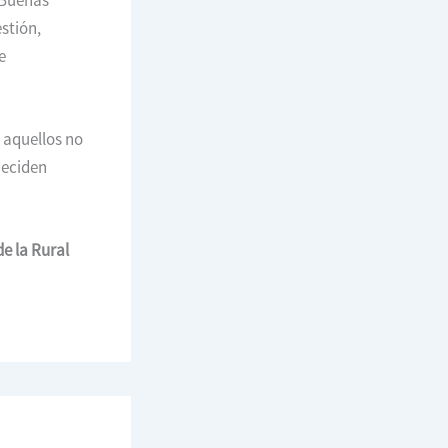
stión,
e
 aquellos no
deciden
e la Rural