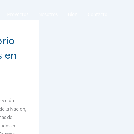
Proyectos
Nosotros
Blog
Contacto
orio
s en
rección
de la Nación,
mas de
uidos en
(Buenas