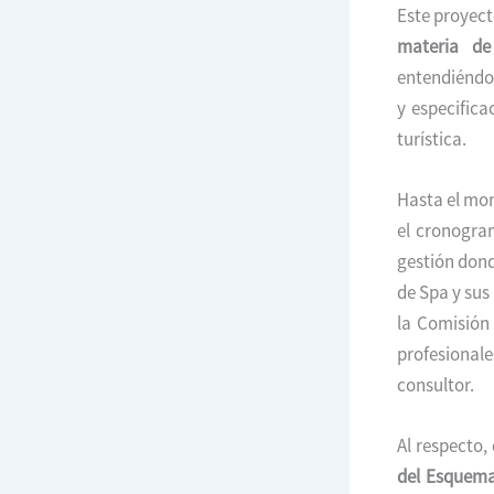
Este proyect
materia de
entendiéndo
y especifica
turística.
Hasta el mo
el cronogra
gestión dond
de Spa y sus
la Comisión 
profesionale
consultor.
Al respecto,
del Esquema 