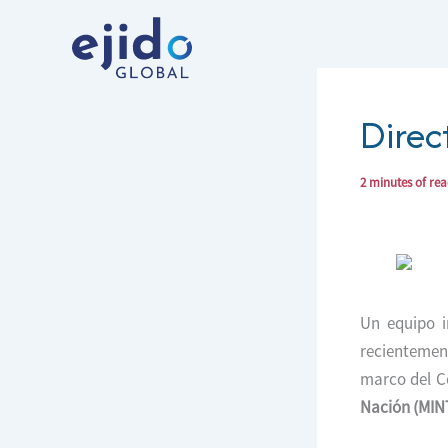
Ir
al
contenido
Direc
2 minutes of re
Un equipo i
recientement
marco del C
Nación (MIN