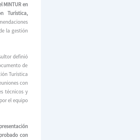
 el MINTUR en
 Turística,
omendaciones
de la gestión
ultor definió
documento de
ión Turística
reuniones con
es técnicos y
por el equipo
 presentación
 aprobado con