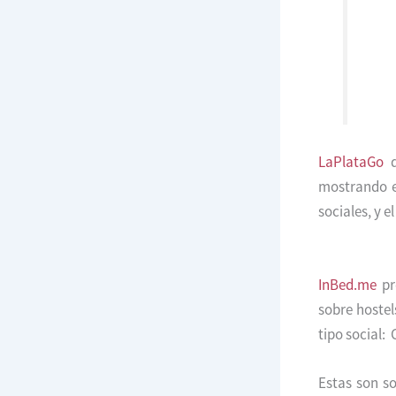
LaPlataGo
d
mostrando e
sociales, y e
InBed.me
pre
sobre hostel
tipo social:
Estas son so