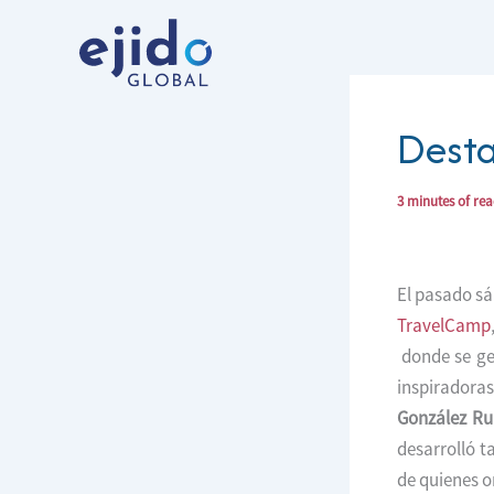
Ir
al
contenido
Dest
3 minutes of re
El pasado sá
TravelCamp
donde se ge
inspiradora
González Ru
desarrolló t
de quienes o