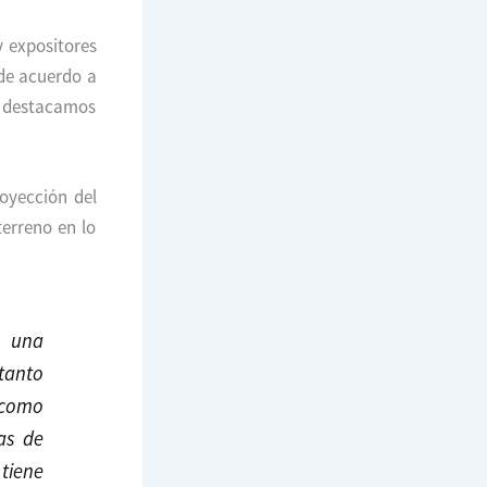
y expositores
 de acuerdo a
s, destacamos
oyección del
erreno en lo
n una
 tanto
 como
ias de
tiene