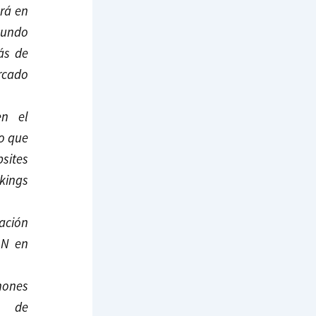
ará en
mundo
ás de
ercado
en el
lo que
sites
kings
ación
AN en
hones
s de