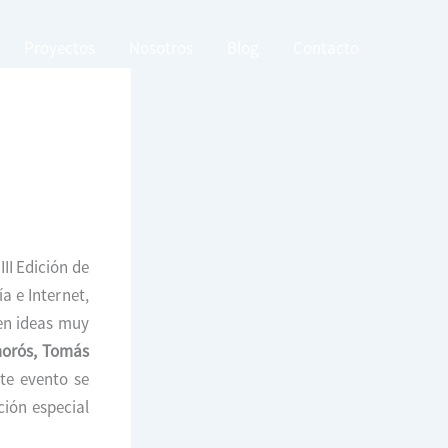
Proyectos
Nosotros
Blog
Contacto
1
III Edición de
a e Internet,
en ideas muy
morós, Tomás
te evento se
ción especial