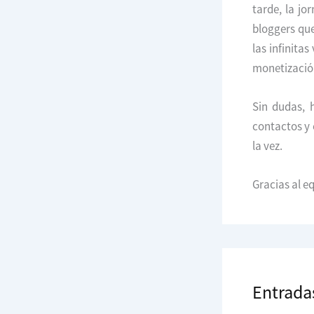
tarde, la jo
bloggers que
las infinita
monetización
Sin dudas, 
contactos y 
la vez.
Gracias al e
Entrada