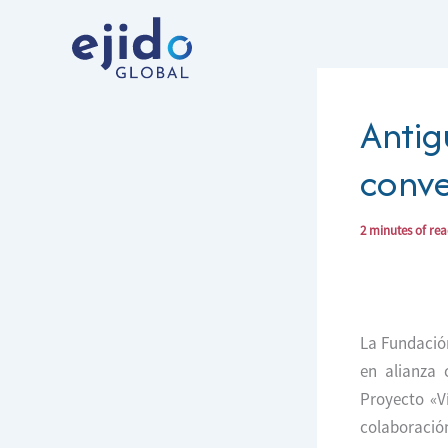
Ir
al
contenido
Antig
conve
2 minutes of re
La Fundación
en alianza 
Proyecto «V
colaboración