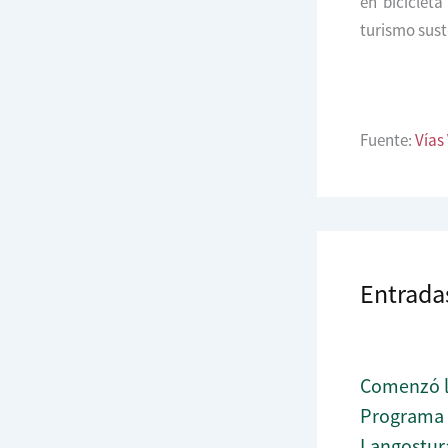
en biciclet
turismo sust
Fuente:
Vías
Entrada
Comenzó l
Programa B
Langostur