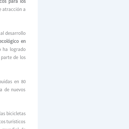
icos para los
e atracción a
al desarrollo
ecológico en
o ha logrado
parte de los
buidas en 80
ra de nuevos
as bicicletas
tos turísticos