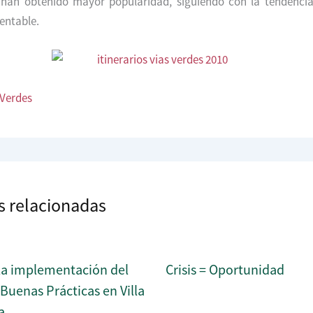
a han obtenido mayor popularidad, siguiendo con la tendenci
entable.
 Verdes
s relacionadas
a implementación del
Crisis = Oportunidad
uenas Prácticas en Villa
a