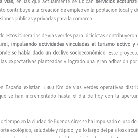
s vías
, en las que actualmente se ubican
servicios ecoturíst
to contribuye a la creación de empleo en la población local y d
siones públicas y privadas para la comarca.
de estos itinerarios de vías verdes para bicicletas contribuyeron 
ural,
impulsando actividades vinculadas al turismo activo y 
nde se había dado un declive socioeconómico
. Este proyect
 las expectativas planteadas y logrado una gran adhesión por 
en España existían 1.800 Km de vías verdes operativas distri
, que se han incrementado hasta el día de hoy con la apertu
mo tiempo en la ciudad de Buenos Aires se ha impulsado el uso de l
te ecológico, saludable y rápido; y a lo largo del país los circui