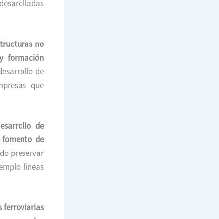
desarolladas
structuras no
y formación
desarrollo de
mpresas que
esarrollo de
l fomento de
udo preservar
jemplo líneas
s ferroviarias