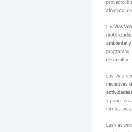
proyecto b
alrededor de
Las
Vías Ver
motorizada
ambiental y 
programas 
desarrollan 
Las vías ve
iniciativas
actividades 
y poner en v
férreas, vías
Las vías ve