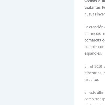
vecinas a la
visitantes.
Es
nuevas inver
La creación 
del medio r
comarcas do
cumplir con
españoles.
En el 2010 
itinerarios
circuitos.
En este últi
como transpor