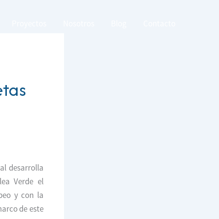
Proyectos
Nosotros
Blog
Contacto
etas
al desarrolla
lea Verde el
peo y con la
marco de este