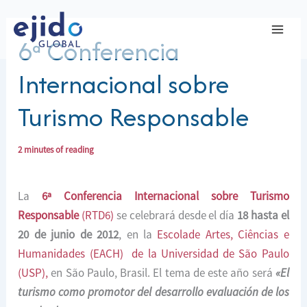
Ir
al
6ª Conferencia
contenido
Internacional sobre
Turismo Responsable
2 minutes of reading
La
6ª Conferencia Internacional so
bre Turismo
Responsable
(RTD6)
se celebrará desde el día
18 hasta el
20 de junio de 2012
, en la
Escolade Artes, Ciências e
Humanidades (EACH) de la Universidad de São Paulo
(USP),
en São Paulo, Brasil. El tema de este año será
«El
turismo como promotor del desarrollo evaluación de los